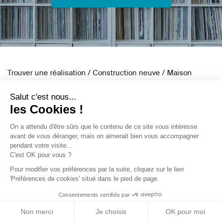
Trouver une réalisation
/
Construction neuve
/
Maison
individuelle
/
Garches / La boîte dans la boîte
Salut c'est nous...
les Cookies !
On a attendu d'être sûrs que le contenu de
ce site vous intéresse avant de vous
déranger, mais on aimerait bien vous accompagner pendant votre
visite...
C'est OK pour vous ?
Archidvisor
Pour modifier vos préférences par la suite, cliquez sur le lien
À propos
'Préférences de cookies' situé dans le pied de page.
Notre blog
Consentements certifiés par
Presse
Non merci
Je choisis
OK pour moi
Nos partenaires