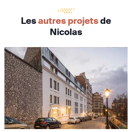
Les
autres projets
de
Nicolas