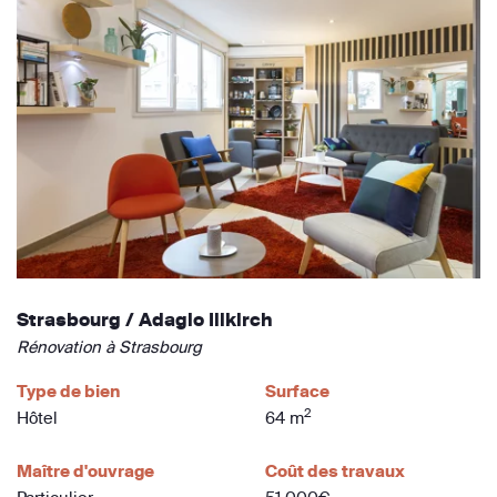
Strasbourg / Adagio Illkirch
Rénovation à Strasbourg
Type de bien
Surface
2
Hôtel
64 m
Maître d'ouvrage
Coût des travaux