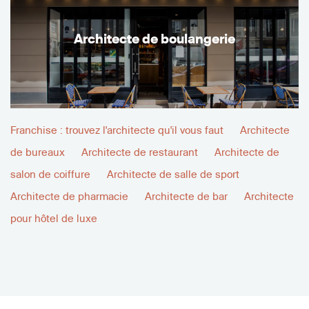
Architecte de boulangerie
Franchise : trouvez l'architecte qu'il vous faut
Architecte
de bureaux
Architecte de restaurant
Architecte de
salon de coiffure
Architecte de salle de sport
Architecte de pharmacie
Architecte de bar
Architecte
pour hôtel de luxe