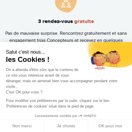
3 rendez-vous
gratuits
Pas de mauvaise surprise. Rencontrez gratuitement et sans
engagement trois Concepteurs et recevez en quelques
jours leur proposition d'accompagnement.
Salut c'est nous...
les Cookies !
On a attendu d'être sûrs que le contenu de
ce site vous intéresse avant de vous
déranger, mais on aimerait bien vous accompagner pendant votre
visite...
C'est OK pour vous ?
Pour modifier vos préférences par la suite, cliquez sur le lien
Trouvez le professionnel
'Préférences de cookies' situé dans le pied de page.
Consentements certifiés par
le plus adapté à votre
Non merci
Je choisis
OK pour moi
projet !