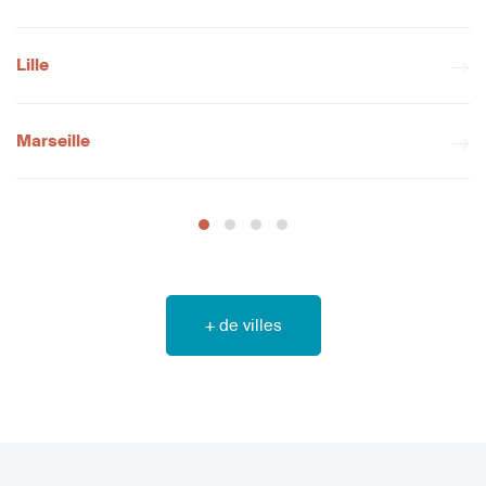
Lille
Marseille
+ de villes