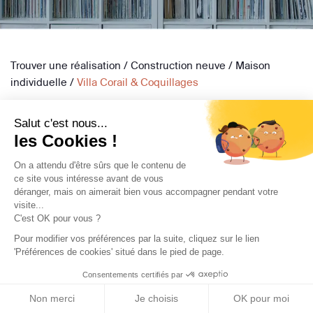
Trouver une réalisation
/
Construction neuve
/
Maison
individuelle
/
Villa Corail & Coquillages
Salut c'est nous...
les Cookies !
On a attendu d'être sûrs que le contenu de
ce site vous intéresse avant de vous
Archidvisor
déranger, mais on aimerait bien vous accompagner pendant votre
visite...
À propos
C'est OK pour vous ?
Notre blog
Pour modifier vos préférences par la suite, cliquez sur le lien
Presse
'Préférences de cookies' situé dans le pied de page.
Nos partenaires
Consentements certifiés par
Nous contacter
Non merci
Je choisis
OK pour moi
CGV / CGU