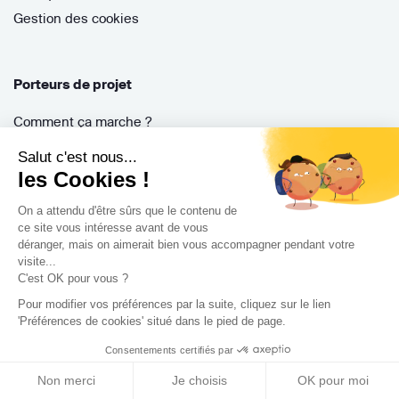
Gestion des cookies
Porteurs de projet
Comment ça marche ?
Questions fréquentes
Salut c'est nous...
Mission de conseil
les Cookies !
Contractant Général
On a attendu d'être sûrs que le contenu de
S'inscrire
ce site vous intéresse avant de vous
déranger, mais on aimerait bien vous accompagner pendant votre
Nos architectes
visite...
Nos guides
C'est OK pour vous ?
Nos réalisations
Pour modifier vos préférences par la suite, cliquez sur le lien
Nos avis
'Préférences de cookies' situé dans le pied de page.
Consentements certifiés par
Non merci
Je choisis
OK pour moi