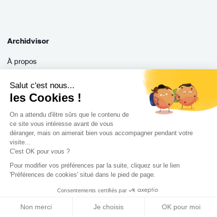
Archidvisor
À propos
Notre blog
Salut c'est nous...
Presse
les Cookies !
Nos partenaires
On a attendu d'être sûrs que le contenu de
Nous contacter
ce site vous intéresse avant de vous
CGV / CGU
déranger, mais on aimerait bien vous accompagner pendant votre
Politique de confidentialité
visite...
C'est OK pour vous ?
Gestion des cookies
Pour modifier vos préférences par la suite, cliquez sur le lien
'Préférences de cookies' situé dans le pied de page.
Consentements certifiés par
Porteurs de projet
Non merci
Je choisis
OK pour moi
Comment ça marche ?