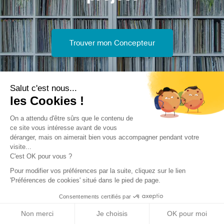
Trouver mon Concepteur
Salut c'est nous...
les Cookies !
On a attendu d'être sûrs que le contenu de
Trouver une réalisation
/
Construction neuve
/
Maison
ce site vous intéresse avant de vous
individuelle
/
Villa Surf Bleu
déranger, mais on aimerait bien vous accompagner pendant votre
visite...
C'est OK pour vous ?
Pour modifier vos préférences par la suite, cliquez sur le lien
'Préférences de cookies' situé dans le pied de page.
Consentements certifiés par
Archidvisor
Non merci
Je choisis
OK pour moi