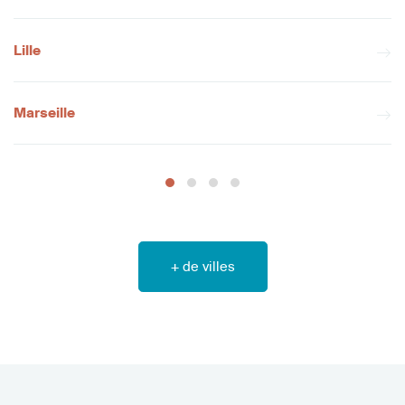
Lille
Marseille
+ de villes