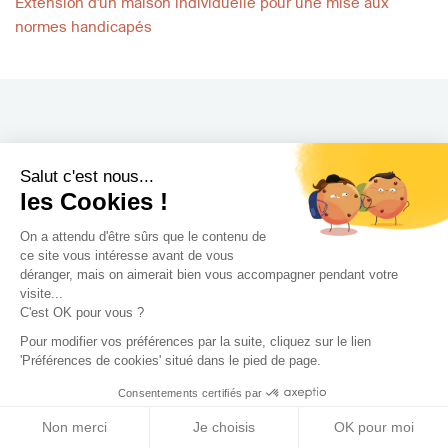
Extension d'un maison individuelle pour une mise aux
normes handicapés
Archidvisor
Salut c'est nous...
les Cookies !
À propos
On a attendu d'être sûrs que le contenu de
Notre blog
ce site vous intéresse avant de vous
Presse
déranger, mais on aimerait bien vous accompagner pendant votre
visite...
Nos partenaires
C'est OK pour vous ?
Nous contacter
Pour modifier vos préférences par la suite, cliquez sur le lien
CGV / CGU
'Préférences de cookies' situé dans le pied de page.
Politique de confidentialité
Consentements certifiés par
Gestion des cookies
Non merci
Je choisis
OK pour moi