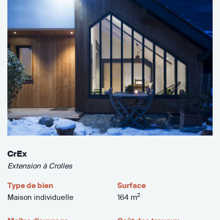
CrEx
Extension à Crolles
Type de bien
Surface
2
Maison individuelle
164 m