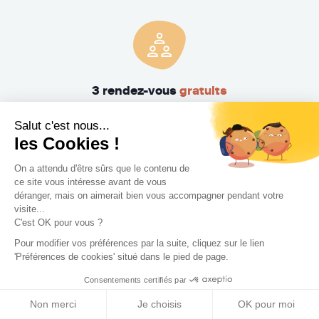
3 rendez-vous
gratuits
Pas de mauvaise surprise. Rencontrez gratuitement et sans
Salut c'est nous...
engagement trois Concepteurs et recevez en quelques
les Cookies !
jours leur proposition d'accompagnement.
On a attendu d'être sûrs que le contenu de
ce site vous intéresse avant de vous
déranger, mais on aimerait bien vous accompagner pendant votre
visite...
C'est OK pour vous ?
Pour modifier vos préférences par la suite, cliquez sur le lien
'Préférences de cookies' situé dans le pied de page.
Consentements certifiés par
Trouvez le professionnel
Non merci
Je choisis
OK pour moi