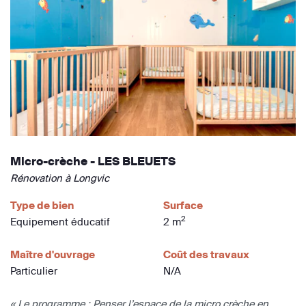
Micro-crèche - LES BLEUETS
Rénovation à Longvic
Type de bien
Surface
2
Equipement éducatif
2 m
Maître d'ouvrage
Coût des travaux
Particulier
N/A
« Le programme : Penser l’espace de la micro crèche en