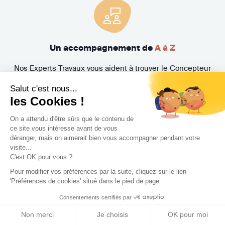
Un accompagnement de
A à Z
Nos Experts Travaux vous aident à trouver le Concepteur
(architecte, architecte d'intérieur, décorateur, maître
Salut c'est nous...
d'œuvre, paysagiste) idéal et suivent l'évolution de votre
les Cookies !
projet. Bénéficiez également de la Protection Juridique
Travaux MMA offerte et de nombreuses garanties
On a attendu d'être sûrs que le contenu de
exclusives.
ce site vous intéresse avant de vous
déranger, mais on aimerait bien vous accompagner pendant votre
visite...
C'est OK pour vous ?
Pour modifier vos préférences par la suite, cliquez sur le lien
'Préférences de cookies' situé dans le pied de page.
Consentements certifiés par
Non merci
Je choisis
OK pour moi
3 rendez-vous
gratuits