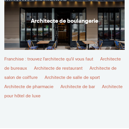
Architecte de boulangerie
Franchise : trouvez l'architecte qu'il vous faut
Architecte
de bureaux
Architecte de restaurant
Architecte de
salon de coiffure
Architecte de salle de sport
Architecte de pharmacie
Architecte de bar
Architecte
pour hôtel de luxe