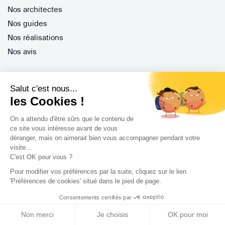
Nos architectes
Nos guides
Nos réalisations
Nos avis
Salut c'est nous...
les Cookies !
Professionnels
On a attendu d'être sûrs que le contenu de
ce site vous intéresse avant de vous
Je suis architecte
déranger, mais on aimerait bien vous accompagner pendant votre
visite...
Je suis une entreprise
C'est OK pour vous ?
Je suis maître d'oeuvre
Pour modifier vos préférences par la suite, cliquez sur le lien
Je suis un architecte d'intérieur
'Préférences de cookies' situé dans le pied de page.
Je suis décorateur
Consentements certifiés par
Je suis un paysagiste
Non merci
Je choisis
OK pour moi
Je suis contractant général