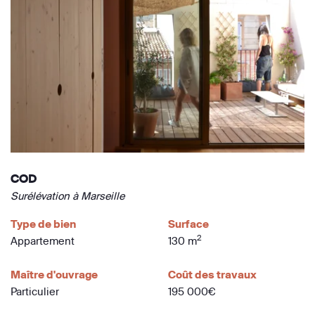
COD
Surélévation à Marseille
Type de bien
Surface
2
Appartement
130 m
Maître d'ouvrage
Coût des travaux
Particulier
195 000€