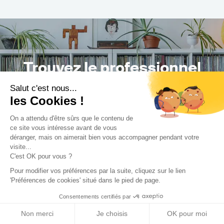
Trouvez le professionnel
le plus adapté à votre
Salut c'est nous...
les Cookies !
projet !
On a attendu d'être sûrs que le contenu de
ce site vous intéresse avant de vous
déranger, mais on aimerait bien vous accompagner pendant votre
visite...
Trouver mon Concepteur
C'est OK pour vous ?
Pour modifier vos préférences par la suite, cliquez sur le lien
'Préférences de cookies' situé dans le pied de page.
Consentements certifiés par
Non merci
Je choisis
OK pour moi