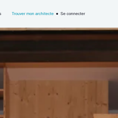
s
Trouver mon architecte
●
Se connecter