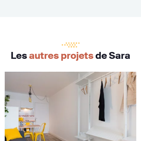
Les
autres projets
de Sara