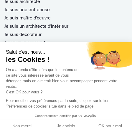
Je suis architecte
Je suis une entreprise
Je suis maître d'oeuvre
Je suis un architecte d'intérieur
Je suis décorateur
Je suis un paysagiste
Je suis contractant général
Salut c'est nous...
les Cookies !
Inscription pro
Parrainer ses entreprises
On a attendu d'être sûrs que le contenu de
Gérer ses appels d'offres
ce site vous intéresse avant de vous
déranger, mais on aimerait bien vous accompagner pendant votre
Encaisser ses factures
visite...
Questions Fréquentes
C'est OK pour vous ?
Pour modifier vos préférences par la suite, cliquez sur le lien
'Préférences de cookies' situé dans le pied de page.
Nos services
Consentements certifiés par
Non merci
Je choisis
OK pour moi
Archidvisor Plus