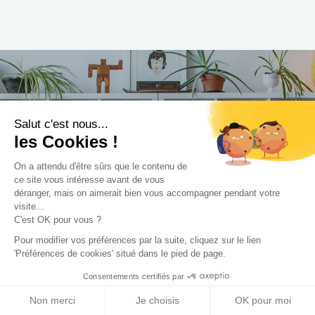
Trouvez le professionnel
Salut c'est nous...
les Cookies !
le plus adapté à votre
projet !
On a attendu d'être sûrs que le contenu de
ce site vous intéresse avant de vous
déranger, mais on aimerait bien vous accompagner pendant votre
visite...
C'est OK pour vous ?
Trouver mon Concepteur
Pour modifier vos préférences par la suite, cliquez sur le lien
'Préférences de cookies' situé dans le pied de page.
Consentements certifiés par
Non merci
Je choisis
OK pour moi