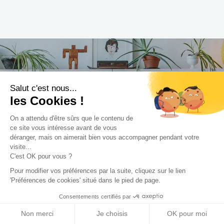
Trouvez le professionnel
Salut c'est nous...
les Cookies !
le plus adapté à votre
On a attendu d'être sûrs que le contenu de
projet !
ce site vous intéresse avant de vous
déranger, mais on aimerait bien vous accompagner pendant votre
visite...
C'est OK pour vous ?
Pour modifier vos préférences par la suite, cliquez sur le lien
Trouver mon Concepteur
'Préférences de cookies' situé dans le pied de page.
Consentements certifiés par
Non merci
Je choisis
OK pour moi