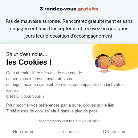
3 rendez-vous
gratuits
Pas de mauvaise surprise. Rencontrez gratuitement et sans
engagement trois Concepteurs et recevez en quelques
jours leur proposition d'accompagnement.
Salut c'est nous...
les Cookies !
On a attendu d'être sûrs que le contenu de
ce site vous intéresse avant de vous
déranger, mais on aimerait bien vous accompagner pendant votre
visite...
C'est OK pour vous ?
Trouvez le professionnel
Pour modifier vos préférences par la suite, cliquez sur le lien
le plus adapté à votre
'Préférences de cookies' situé dans le pied de page.
projet !
Consentements certifiés par
Non merci
Je choisis
OK pour moi