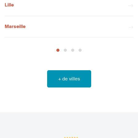
Lille
Marseille
+ de villes