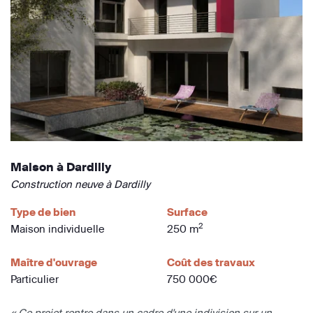
Maison à Dardilly
Construction neuve à Dardilly
Type de bien
Surface
2
Maison individuelle
250 m
Maître d'ouvrage
Coût des travaux
Particulier
750 000€
« Ce projet rentre dans un cadre d'une indivision sur un