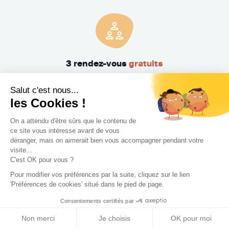
3 rendez-vous
gratuits
Pas de mauvaise surprise. Rencontrez gratuitement et sans
Salut c'est nous...
engagement trois Concepteurs et recevez en quelques
les Cookies !
jours leur proposition d'accompagnement.
On a attendu d'être sûrs que le contenu de
ce site vous intéresse avant de vous
déranger, mais on aimerait bien vous accompagner pendant votre
visite...
C'est OK pour vous ?
Pour modifier vos préférences par la suite, cliquez sur le lien
'Préférences de cookies' situé dans le pied de page.
Consentements certifiés par
Trouvez le professionnel
Non merci
Je choisis
OK pour moi