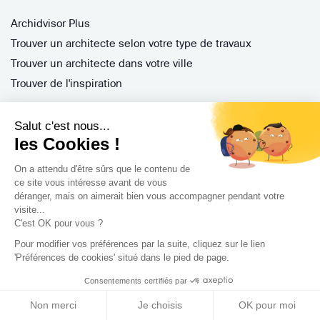
Archidvisor Plus
Trouver un architecte selon votre type de travaux
Trouver un architecte dans votre ville
Trouver de l'inspiration
Salut c'est nous...
Rejoignez-nous !
les Cookies !
On a attendu d'être sûrs que le contenu de
ce site vous intéresse avant de vous
déranger, mais on aimerait bien vous accompagner pendant votre
visite...
C'est OK pour vous ?
Pour modifier vos préférences par la suite, cliquez sur le lien
'Préférences de cookies' situé dans le pied de page.
Archidvisor
Consentements certifiés par
13 Rue des Cordeliers, 33000 Bordeaux, France
Non merci
Je choisis
OK pour moi
Copyright 2021