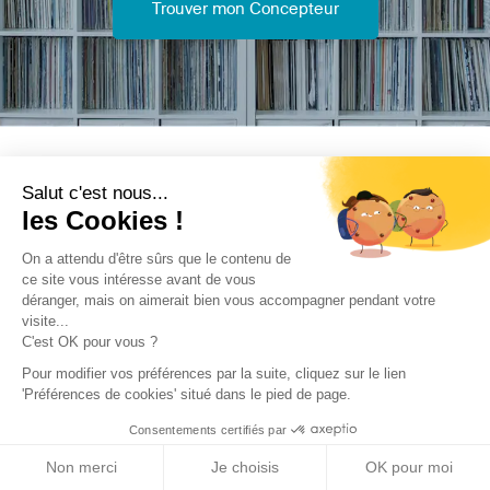
Trouver mon Concepteur
Trouver une réalisation
/
Rénovation
/
Autre
/
Château ISMH
Salut c'est nous...
- Menet
les Cookies !
On a attendu d'être sûrs que le contenu de
ce site vous intéresse avant de vous
déranger, mais on aimerait bien vous accompagner pendant votre
visite...
C'est OK pour vous ?
Archidvisor
Pour modifier vos préférences par la suite, cliquez sur le lien
'Préférences de cookies' situé dans le pied de page.
À propos
Consentements certifiés par
Notre blog
Non merci
Je choisis
OK pour moi
Presse