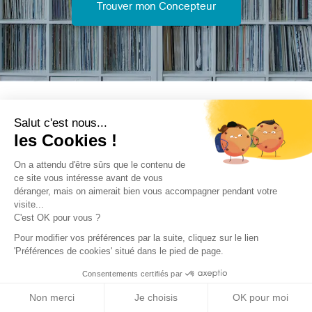
Trouver mon Concepteur
Trouver une réalisation
/
Rénovation
/
Bureaux
/
078 / PARIS
Salut c'est nous...
- Chomel
les Cookies !
On a attendu d'être sûrs que le contenu de
ce site vous intéresse avant de vous
déranger, mais on aimerait bien vous accompagner pendant votre
visite...
C'est OK pour vous ?
Archidvisor
Pour modifier vos préférences par la suite, cliquez sur le lien
'Préférences de cookies' situé dans le pied de page.
À propos
Consentements certifiés par
Notre blog
Non merci
Je choisis
OK pour moi
Presse