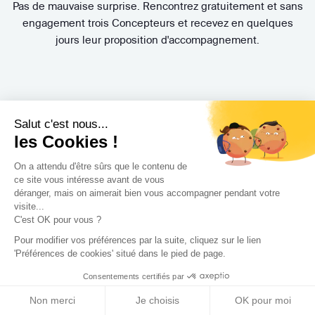
Pas de mauvaise surprise. Rencontrez gratuitement et sans
engagement trois Concepteurs et recevez en quelques
jours leur proposition d'accompagnement.
Salut c'est nous...
les Cookies !
On a attendu d'être sûrs que le contenu de
Trouvez le professionnel
ce site vous intéresse avant de vous
déranger, mais on aimerait bien vous accompagner pendant votre
le plus adapté à votre
visite...
C'est OK pour vous ?
projet !
Pour modifier vos préférences par la suite, cliquez sur le lien
'Préférences de cookies' situé dans le pied de page.
Consentements certifiés par
Non merci
Je choisis
OK pour moi
Trouver mon Concepteur