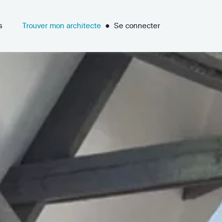
s
Trouver mon architecte
●
Se connecter