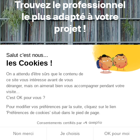
Trouvez le professionnel
le plus adapté à votre
projet !
Salut c'est nous...
Trouver mon Concepteur
les Cookies !
On a attendu d'être sûrs que le contenu de
ce site vous intéresse avant de vous
déranger, mais on aimerait bien vous accompagner pendant votre
visite...
C'est OK pour vous ?
Pour modifier vos préférences par la suite, cliquez sur le lien
Trouver une réalisation
/
Rénovation
/
Maison individuelle
/
'Préférences de cookies' situé dans le pied de page.
L'habité .2
Consentements certifiés par
Non merci
Je choisis
OK pour moi