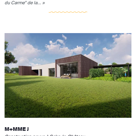
du Carme" de la... »
M+MME J