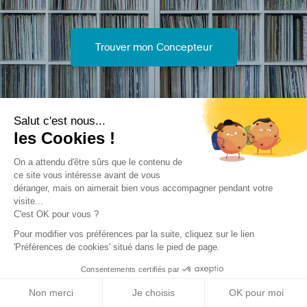
Trouver mon Concepteur
Salut c'est nous...
les Cookies !
Trouver une réalisation
/
Rénovation
/
Maison individuelle
/
On a attendu d'être sûrs que le contenu de
maison R
ce site vous intéresse avant de vous
déranger, mais on aimerait bien vous accompagner pendant votre
visite...
C'est OK pour vous ?
Pour modifier vos préférences par la suite, cliquez sur le lien
'Préférences de cookies' situé dans le pied de page.
Consentements certifiés par
Archidvisor
Non merci
Je choisis
OK pour moi
À propos