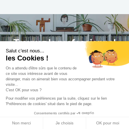
Trouvez le professionnel
Salut c'est nous...
le plus adapté à votre
les Cookies !
projet !
On a attendu d'être sûrs que le contenu de
ce site vous intéresse avant de vous
déranger, mais on aimerait bien vous accompagner pendant votre
visite...
C'est OK pour vous ?
Trouver mon Concepteur
Pour modifier vos préférences par la suite, cliquez sur le lien
'Préférences de cookies' situé dans le pied de page.
Consentements certifiés par
Non merci
Je choisis
OK pour moi