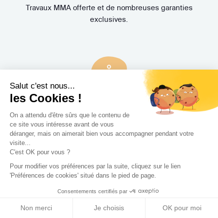
Travaux MMA offerte et de nombreuses garanties
exclusives.
Salut c'est nous...
les Cookies !
3 rendez-vous
gratuits
On a attendu d'être sûrs que le contenu de
Pas de mauvaise surprise. Rencontrez gratuitement et sans
ce site vous intéresse avant de vous
déranger, mais on aimerait bien vous accompagner pendant votre
engagement trois Concepteurs et recevez en quelques
visite...
jours leur proposition d'accompagnement.
C'est OK pour vous ?
Pour modifier vos préférences par la suite, cliquez sur le lien
'Préférences de cookies' situé dans le pied de page.
Consentements certifiés par
Non merci
Je choisis
OK pour moi