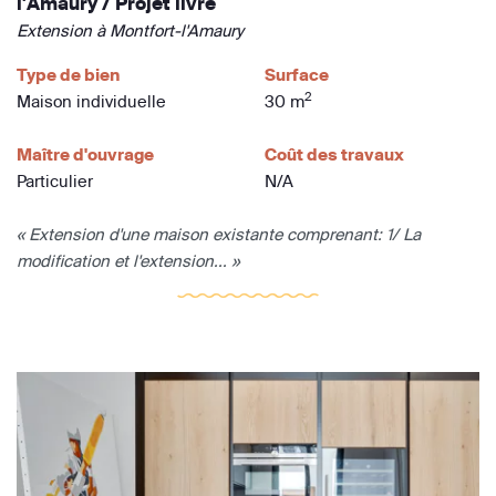
l'Amaury / Projet livré
Extension à Montfort-l'Amaury
Type de bien
Surface
2
Maison individuelle
30 m
Maître d'ouvrage
Coût des travaux
Particulier
N/A
« Extension d'une maison existante comprenant: 1/ La
modification et l'extension... »