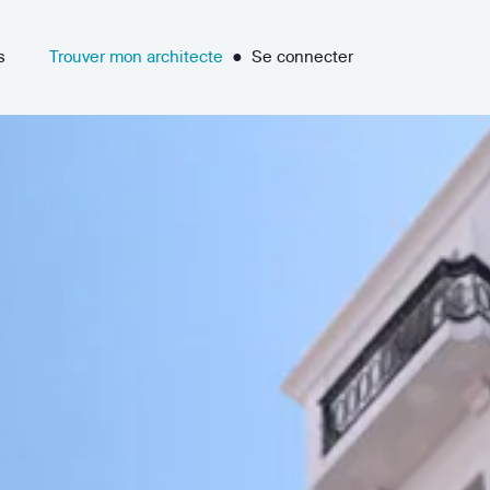
s
Trouver mon architecte
●
Se connecter