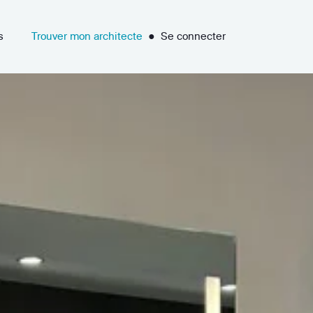
s
Trouver mon architecte
●
Se connecter