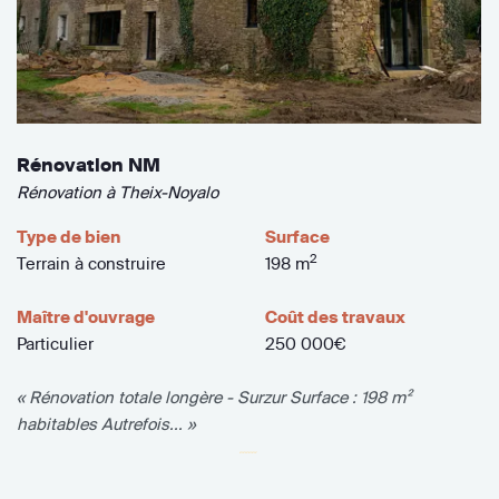
Rénovation NM
Rénovation à Theix-Noyalo
Type de bien
Surface
2
Terrain à construire
198 m
Maître d'ouvrage
Coût des travaux
Particulier
250 000€
« Rénovation totale longère - Surzur Surface : 198 m²
habitables Autrefois... »