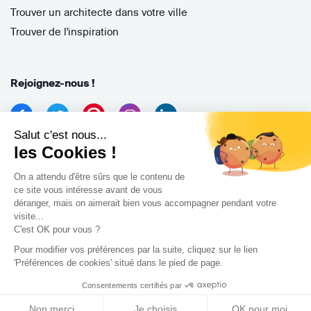
Trouver un architecte dans votre ville
Trouver de l'inspiration
Rejoignez-nous !
Salut c'est nous...
les Cookies !
On a attendu d'être sûrs que le contenu de
ce site vous intéresse avant de vous
déranger, mais on aimerait bien vous accompagner pendant votre
Archidvisor
visite...
13 Rue des Cordeliers, 33000 Bordeaux, France
C'est OK pour vous ?
Pour modifier vos préférences par la suite, cliquez sur le lien
Copyright 2021
'Préférences de cookies' situé dans le pied de page.
Consentements certifiés par
Non merci
Je choisis
OK pour moi