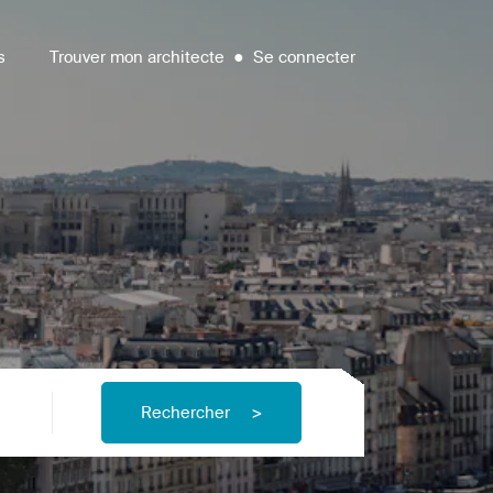
s
Trouver mon architecte
●
Se connecter
Rechercher
>