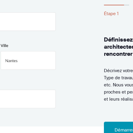
Étape 1
Rencontrez
sélection
Prenez rendez
sélectionnés s
C'est l'occasi
qu'ils vous fa
Démarrer