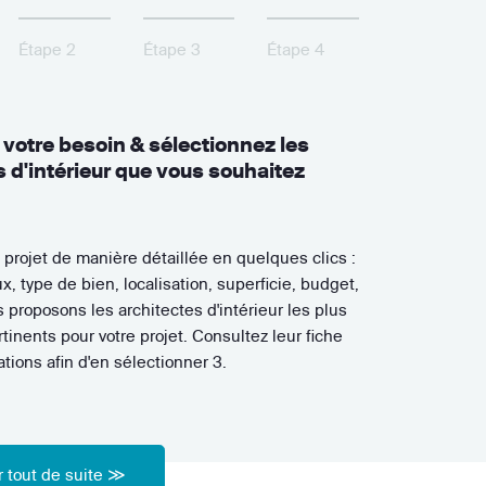
Étape 2
Étape 3
Étape 4
 les architectes d'intérieur
nés
-vous avec les professionnels que vous avez
ur les lieux du projet ou dans leur agence.
on d'exprimer vos besoins et vos souhaits afin
ssent la proposition la plus adaptée.
 tout de suite ≫