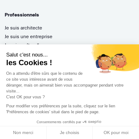
Professionnels
Je suis architecte
Je suis une entreprise
Je suis maître d'oeuvre
Je suis un architecte d'intérieur
Salut c'est nous...
les Cookies !
Je suis décorateur
Je suis un paysagiste
On a attendu d'être sûrs que le contenu de
ce site vous intéresse avant de vous
Je suis contractant général
déranger, mais on aimerait bien vous accompagner pendant votre
Inscription pro
visite...
Parrainer ses entreprises
C'est OK pour vous ?
Gérer ses appels d'offres
Pour modifier vos préférences par la suite, cliquez sur le lien
'Préférences de cookies' situé dans le pied de page.
Encaisser ses factures
Consentements certifiés par
Questions Fréquentes
Non merci
Je choisis
OK pour moi