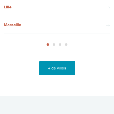
Lille
Marseille
+ de villes