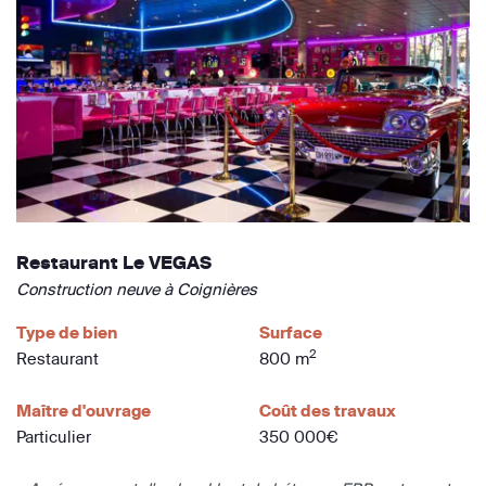
Restaurant Le VEGAS
Construction neuve à Coignières
Type de bien
Surface
2
Restaurant
800 m
Maître d'ouvrage
Coût des travaux
Particulier
350 000€