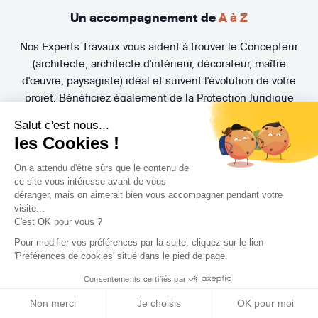
Un accompagnement de
A à Z
Nos Experts Travaux vous aident à trouver le Concepteur
(architecte, architecte d'intérieur, décorateur, maître
d'œuvre, paysagiste) idéal et suivent l'évolution de votre
projet. Bénéficiez également de la Protection Juridique
Travaux MMA offerte et de nombreuses garanties
Salut c'est nous...
exclusives.
les Cookies !
On a attendu d'être sûrs que le contenu de
ce site vous intéresse avant de vous
déranger, mais on aimerait bien vous accompagner pendant votre
visite...
C'est OK pour vous ?
Pour modifier vos préférences par la suite, cliquez sur le lien
3 rendez-vous
gratuits
'Préférences de cookies' situé dans le pied de page.
Consentements certifiés par
Pas de mauvaise surprise. Rencontrez gratuitement et sans
engagement trois Concepteurs et recevez en quelques
Non merci
Je choisis
OK pour moi