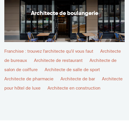
Architecte de boulangerie
Franchise : trouvez l'architecte qu'il vous faut
Architecte
de bureaux
Architecte de restaurant
Architecte de
salon de coiffure
Architecte de salle de sport
Architecte de pharmacie
Architecte de bar
Architecte
pour hôtel de luxe
Architecte en construction