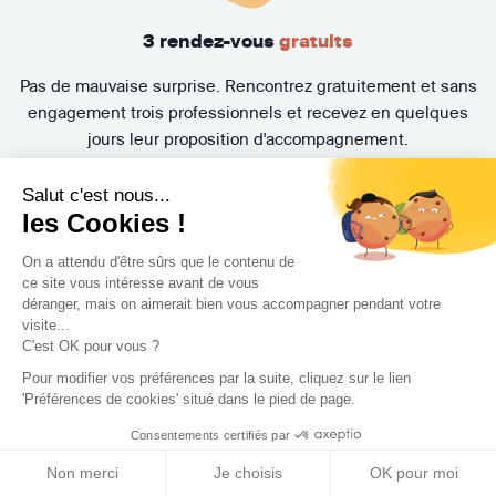
3 rendez-vous
gratuits
Pas de mauvaise surprise. Rencontrez gratuitement et sans
engagement trois professionnels et recevez en quelques
jours leur proposition d'accompagnement.
Salut c'est nous...
les Cookies !
On a attendu d'être sûrs que le contenu de
ce site vous intéresse avant de vous
déranger, mais on aimerait bien vous accompagner pendant votre
visite...
C'est OK pour vous ?
Trouvez l'architecte
Pour modifier vos préférences par la suite, cliquez sur le lien
d'intérieur le plus adapté
'Préférences de cookies' situé dans le pied de page.
Consentements certifiés par
à votre projet !
Non merci
Je choisis
OK pour moi