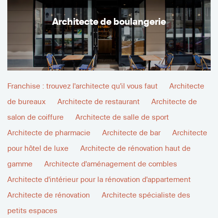
Architecte de boulangerie
Franchise : trouvez l'architecte qu'il vous faut
Architecte
de bureaux
Architecte de restaurant
Architecte de
salon de coiffure
Architecte de salle de sport
Architecte de pharmacie
Architecte de bar
Architecte
pour hôtel de luxe
Architecte de rénovation haut de
gamme
Architecte d'aménagement de combles
Architecte d'intérieur pour la rénovation d'appartement
Architecte de rénovation
Architecte spécialiste des
petits espaces