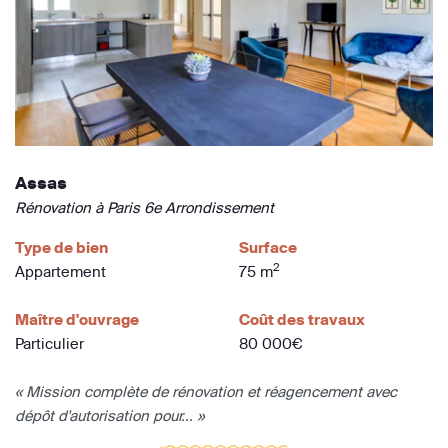
Assas
Rénovation à Paris 6e Arrondissement
Type de bien
Surface
2
Appartement
75 m
Maître d'ouvrage
Coût des travaux
Particulier
80 000€
« Mission complète de rénovation et réagencement avec
dépôt d'autorisation pour... »