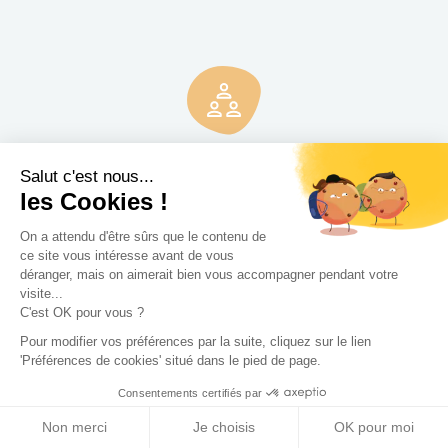
3 rendez-vous
gratuits
Salut c'est nous...
les Cookies !
Pas de mauvaise surprise. Rencontrez gratuitement et sans
engagement trois professionnels et recevez en quelques
On a attendu d'être sûrs que le contenu de
jours leur proposition d'accompagnement.
ce site vous intéresse avant de vous
déranger, mais on aimerait bien vous accompagner pendant votre
visite...
C'est OK pour vous ?
Pour modifier vos préférences par la suite, cliquez sur le lien
'Préférences de cookies' situé dans le pied de page.
Consentements certifiés par
Non merci
Je choisis
OK pour moi