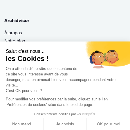
Archidvisor
À propos
Notre blog
Presse
Salut c'est nous...
Nos partenaires
les Cookies !
Nous contacter
On a attendu d'être sûrs que le contenu de
CGV / CGU
ce site vous intéresse avant de vous
déranger, mais on aimerait bien vous accompagner pendant votre
Politique de confidentialité
visite...
Gestion des cookies
C'est OK pour vous ?
Pour modifier vos préférences par la suite, cliquez sur le lien
'Préférences de cookies' situé dans le pied de page.
Porteurs de projet
Consentements certifiés par
Comment ça marche ?
Non merci
Je choisis
OK pour moi