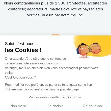
Nous comptabilisons plus de 2 500 architectes, architectes
d'intérieur, décorateurs, maîtres d'œuvre et paysagistes
vérifiés un à un par notre équipe.
Salut c'est nous...
les Cookies !
Un accompagnement de
A à Z
On a attendu d'être sûrs que le contenu de
ce site vous intéresse avant de vous
Nos Experts Travaux vous aident à trouver le Concepteur
déranger, mais on aimerait bien vous accompagner pendant votre
visite...
(architecte, architecte d'intérieur, décorateur, maître
C'est OK pour vous ?
d'œuvre, paysagiste) idéal et suivent l'évolution de votre
Pour modifier vos préférences par la suite, cliquez sur le lien
projet. Bénéficiez également de la Protection Juridique
'Préférences de cookies' situé dans le pied de page.
Travaux MMA offerte et de nombreuses garanties
exclusives.
Consentements certifiés par
Non merci
Je choisis
OK pour moi