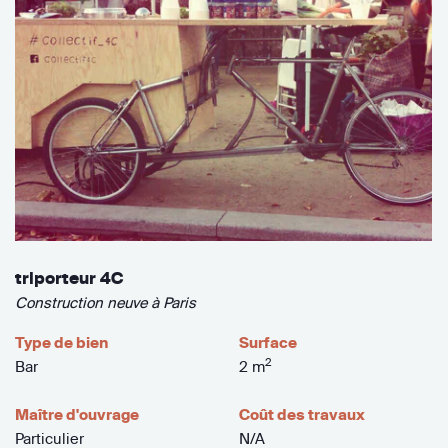
triporteur 4C
Construction neuve à Paris
Type de bien
Surface
2
Bar
2 m
Maître d'ouvrage
Coût des travaux
Particulier
N/A