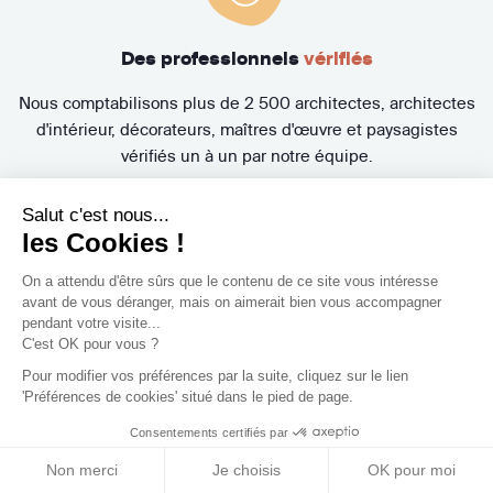
Des professionnels
vérifiés
Nous comptabilisons plus de 2 500 architectes, architectes
d'intérieur, décorateurs, maîtres d'œuvre et paysagistes
vérifiés un à un par notre équipe.
Salut c'est nous...
les Cookies !
On a attendu d'être sûrs que le contenu de ce site vous intéresse
avant de vous déranger, mais on aimerait bien vous accompagner
pendant votre visite...
C'est OK pour vous ?
Un accompagnement de
A à Z
Pour modifier vos préférences par la suite, cliquez sur le lien
Nos Experts Travaux vous aident à trouver le Concepteur
'Préférences de cookies' situé dans le pied de page.
(architecte, architecte d'intérieur, décorateur, maître
Consentements certifiés par
d'œuvre, paysagiste) idéal et suivent l'évolution de votre
Non merci
Je choisis
OK pour moi
projet. Bénéficiez également de la Protection Juridique