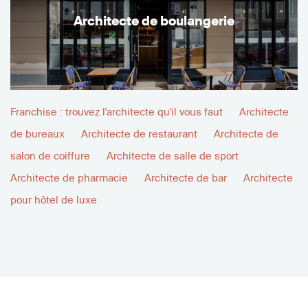
Architecte de boulangerie
Franchise : trouvez l'architecte qu'il vous faut
Architecte
de bureaux
Architecte de restaurant
Architecte de
salon de coiffure
Architecte de salle de sport
Architecte de pharmacie
Architecte de bar
Architecte
pour hôtel de luxe