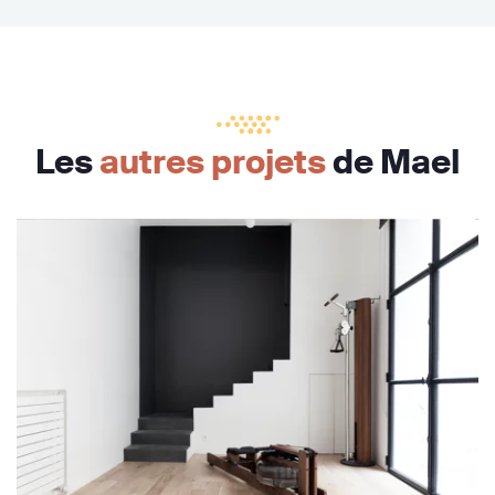
Les
autres projets
de Mael