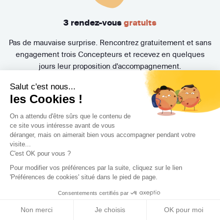
3 rendez-vous
gratuits
Pas de mauvaise surprise. Rencontrez gratuitement et sans
engagement trois Concepteurs et recevez en quelques
jours leur proposition d'accompagnement.
Salut c'est nous...
les Cookies !
On a attendu d'être sûrs que le contenu de
ce site vous intéresse avant de vous
déranger, mais on aimerait bien vous accompagner pendant votre
visite...
C'est OK pour vous ?
Trouvez le professionnel
Pour modifier vos préférences par la suite, cliquez sur le lien
'Préférences de cookies' situé dans le pied de page.
le plus adapté à votre
Consentements certifiés par
projet !
Non merci
Je choisis
OK pour moi