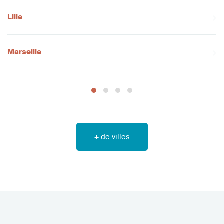
Lille
Marseille
+ de villes