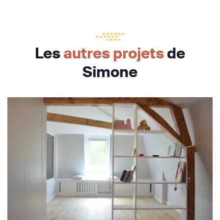
Les
autres projets
de
Simone