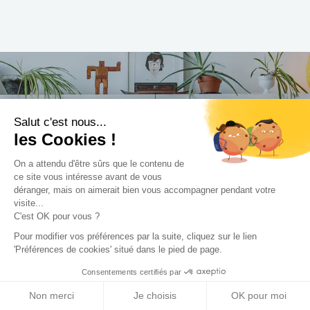
Trouvez le professionnel
Salut c'est nous...
les Cookies !
le plus adapté à votre
On a attendu d'être sûrs que le contenu de
projet !
ce site vous intéresse avant de vous
déranger, mais on aimerait bien vous accompagner pendant votre
visite...
C'est OK pour vous ?
Pour modifier vos préférences par la suite, cliquez sur le lien
Trouver mon Concepteur
'Préférences de cookies' situé dans le pied de page.
Consentements certifiés par
Non merci
Je choisis
OK pour moi