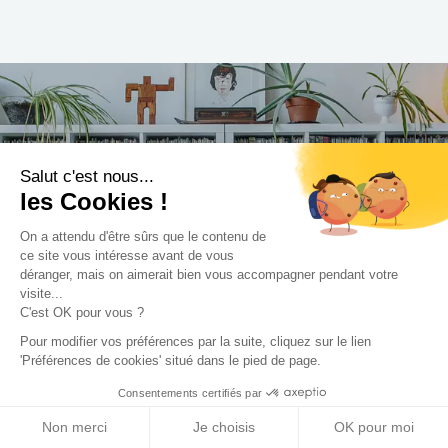
Trouvez le professionnel
Salut c'est nous...
le plus adapté à votre
les Cookies !
projet !
On a attendu d'être sûrs que le contenu de
ce site vous intéresse avant de vous
déranger, mais on aimerait bien vous accompagner pendant votre
visite...
C'est OK pour vous ?
Trouver mon Concepteur
Pour modifier vos préférences par la suite, cliquez sur le lien
'Préférences de cookies' situé dans le pied de page.
Consentements certifiés par
Non merci
Je choisis
OK pour moi