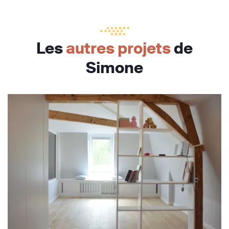
Les
autres projets
de
Simone