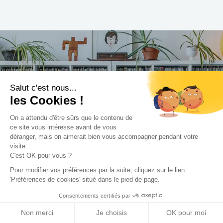
Trouvez le professionnel
Salut c'est nous...
le plus adapté à votre
les Cookies !
projet !
On a attendu d'être sûrs que le contenu de
ce site vous intéresse avant de vous
déranger, mais on aimerait bien vous accompagner pendant votre
visite...
C'est OK pour vous ?
Trouver mon Concepteur
Pour modifier vos préférences par la suite, cliquez sur le lien
'Préférences de cookies' situé dans le pied de page.
Consentements certifiés par
Non merci
Je choisis
OK pour moi