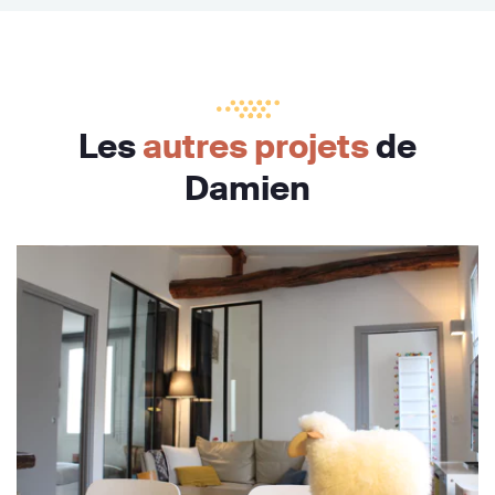
Les
autres projets
de
Damien