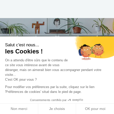
Trouvez le professionnel
Salut c'est nous...
les Cookies !
le plus adapté à votre
projet !
On a attendu d'être sûrs que le contenu de
ce site vous intéresse avant de vous
déranger, mais on aimerait bien vous accompagner pendant votre
visite...
C'est OK pour vous ?
Trouver mon Concepteur
Pour modifier vos préférences par la suite, cliquez sur le lien
'Préférences de cookies' situé dans le pied de page.
Consentements certifiés par
Non merci
Je choisis
OK pour moi