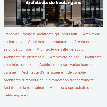
Architecte de boulangerie
Franchise : trouvez l'architecte qu'il vous faut
Architecte
de bureaux
Architecte de restaurant
Architecte de
salon de coiffure
Architecte de salle de sport
Architecte de pharmacie
Architecte de bar
Architecte
pour hôtel de luxe
Architecte de rénovation haut de
gamme
Architecte d'aménagement de combles
Architecte d'intérieur pour la rénovation d'appartement
Architecte de rénovation
Architecte spécialiste des
petits espaces