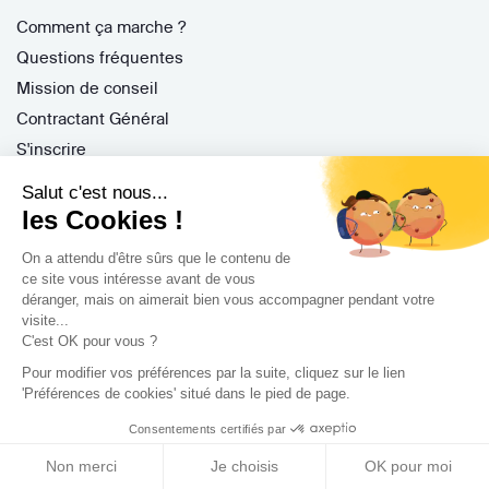
Comment ça marche ?
Questions fréquentes
Mission de conseil
Contractant Général
S'inscrire
Nos architectes
Salut c'est nous...
Nos guides
les Cookies !
Nos réalisations
On a attendu d'être sûrs que le contenu de
Nos avis
ce site vous intéresse avant de vous
déranger, mais on aimerait bien vous accompagner pendant votre
visite...
C'est OK pour vous ?
Pour modifier vos préférences par la suite, cliquez sur le lien
'Préférences de cookies' situé dans le pied de page.
Professionnels
Consentements certifiés par
Je suis architecte
Non merci
Je choisis
OK pour moi