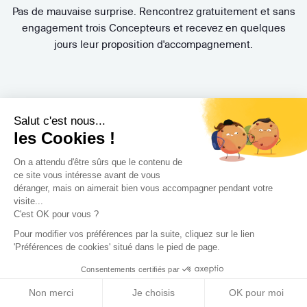
Pas de mauvaise surprise. Rencontrez gratuitement et sans
engagement trois Concepteurs et recevez en quelques
jours leur proposition d'accompagnement.
Salut c'est nous...
les Cookies !
On a attendu d'être sûrs que le contenu de
ce site vous intéresse avant de vous
Trouvez le professionnel
déranger, mais on aimerait bien vous accompagner pendant votre
visite...
le plus adapté à votre
C'est OK pour vous ?
projet !
Pour modifier vos préférences par la suite, cliquez sur le lien
'Préférences de cookies' situé dans le pied de page.
Consentements certifiés par
Non merci
Je choisis
OK pour moi
Trouver mon Concepteur